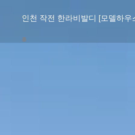
콘
텐
인천 작전 한라비발디 [모델하우
츠
로
건
홈
너
뛰
기