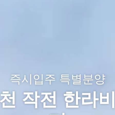
즉시입주 특별분양
천 작전 한라