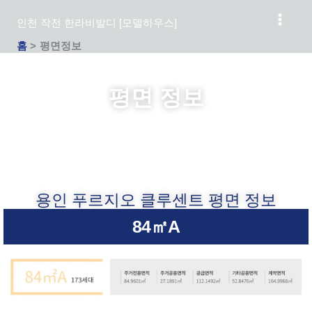
콘
인천 작전 한라비발디 [모델하우스]
텐
츠
홈
평면정보
로
건
평면 정보
너
뛰
기
용인 푸르지오 클루센트 평면 정보
84㎡A