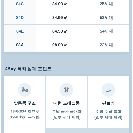
84C
84.98㎡
25세대
84D
84.99㎡
53세대
84E
84.98㎡
54세대
98A
98.99㎡
22세대
4Bay 특화 설계 포인트
🌬️
👗
🍳
맞통풍 구조
대형 드레스룸
팬트리
전면·후면 창호로
수납 공간 극대화
주방 수납 특화
자연 환기 극대화
(일부 세대 제외)
(일부 세대 제외)