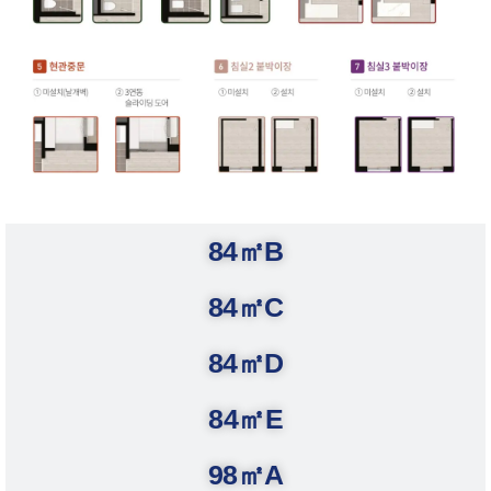
84㎡B
84㎡C
84㎡D
84㎡E
98㎡A